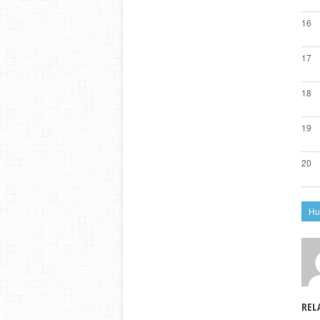
16
17
18
19
20
Hu
REL