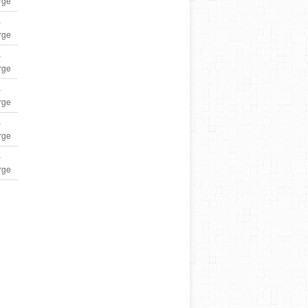
rge
–
rge
–
rge
–
rge
–
rge
–
rge