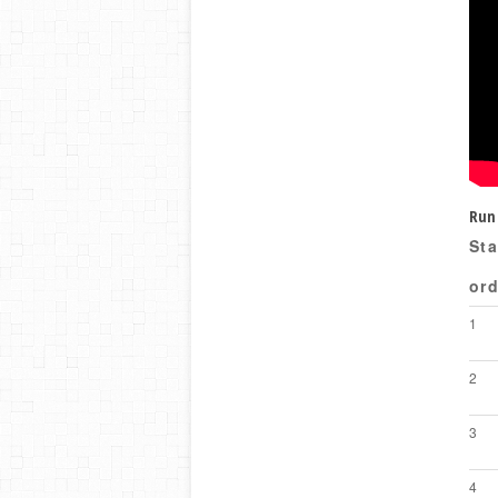
Run 
Sta
ord
1
2
3
4