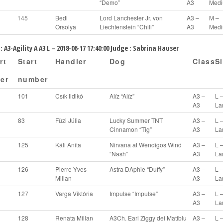
“Demo”
A3
Med
145
Bedi
Lord Lanchester Jr. von
A3 –
M –
Orsolya
Liechtenstein “Chili”
A3
Med
: A3-Agility A A3 L – 2018-06-17 17:40:00 Judge : Sabrina Hauser
rt
Start
Handler
Dog
Class
S
er
number
101
Csík Ildikó
Alíz “Alíz”
A3 –
L 
A3
La
83
Füzi Júlia
Lucky Summer TNT
A3 –
L 
Cinnamon “Tig”
A3
La
125
Káli Anita
Nirvana at Wendigos Wind
A3 –
L 
“Nash”
A3
La
126
Pierre Yves
Astra DAphie “Duffy”
A3 –
L 
Millan
A3
La
127
Varga Viktória
Impulse “Impulse”
A3 –
L 
A3
La
128
Renata Millan
A3Ch. Earl Ziggy dei Matiblu
A3 –
L 