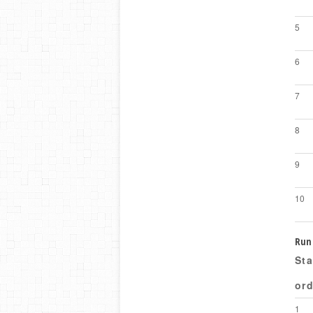
5
6
7
8
9
10
Run 
Sta
ord
1