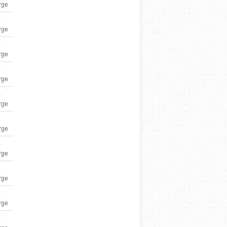
rge
–
rge
–
rge
–
rge
–
rge
–
rge
–
rge
–
rge
–
rge
–