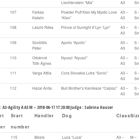
Liechtenstein “Mia”
A3
Sm
107
Farkas
Powder Puff Kleo My Mystic Love
A3 –
S 
Katalin
“Kleo”
A3
Sm
108
László Réka
Prince of Sunlight X’Lyn “Lyn”
A3 –
S 
A3
Sm
109
Süvöltős
Apollo “Apollo”
A3 –
S 
Péter
A3
Sm
110
Orbánné
Nyuszi “Nyuszi”
A3 –
S 
Tóth Ágnes
A3
Sm
111
Varga Attila
Cora Slovakia Lutra “Sonic”
A3 –
S 
A3
Sm
112
Hazai Anita
Bull Brother’s Kamikaze “Csipisz”
A3 –
S 
A3
Sm
: A3-Agility A A3 M – 2018-06-17 17:20:00 Judge : Sabrina Hauser
rt
Start
Handler
Dog
Class
Siz
er
number
115
Bögre
Luca “Luca”
A3 –
M –