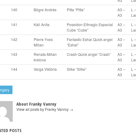
A3
La
140
Bögre András
Pitta “Pitta”
A3 –
L 
A3
La
141
Káli Anita
Poseidon Elfmagic Especial
A3 –
L 
Cube “Cube”
A3
La
142
Pierre Yves
Fantastic Eshai Quick angel
A3 –
L 
Millan
“Eshai”
A3
La
143
Renata Millan
Crash Quick angel “Crash”
A3 –
L 
kralova
A3
La
144
Varga Viktória
Silke “Silke”
A3 –
L 
A3
La
ngary
About Franky Vanroy
View all posts by Franky Vanroy
→
ATED POSTS