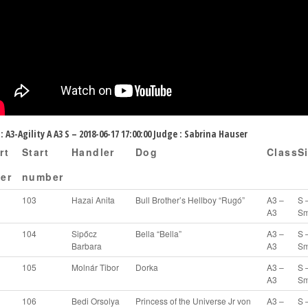
: A3-Agility A A3 S – 2018-06-17 17:00:00 Judge : Sabrina Hauser
rt
Start
Handler
Dog
Class
S
er
number
103
Hazai Anita
Bull Brother’s Hellboy “Rugó”
A3 –
S 
A3
Sm
104
Sipőcz
Bella “Bella”
A3 –
S 
Barbara
A3
Sm
105
Molnár Tibor
Dorka
A3 –
S 
A3
Sm
106
Bedi Orsolya
Princess of the Universe Jr von
A3 –
S 