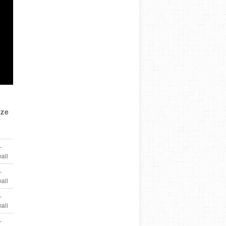
ize
–
all
–
all
–
all
–