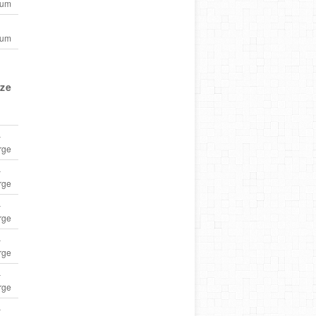
ium
ium
ize
–
rge
–
rge
–
rge
–
rge
–
rge
–