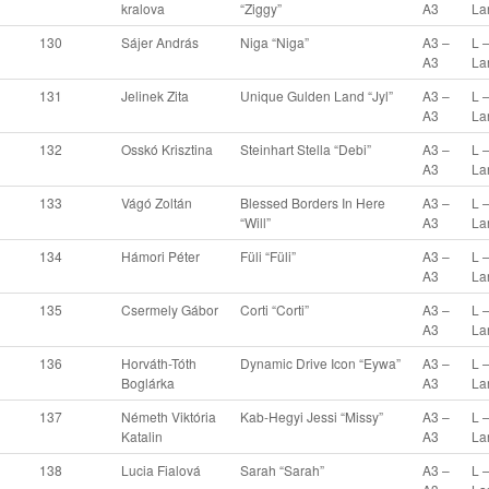
kralova
“Ziggy”
A3
La
130
Sájer András
Niga “Niga”
A3 –
L 
A3
La
131
Jelinek Zita
Unique Gulden Land “Jyl”
A3 –
L 
A3
La
132
Osskó Krisztina
Steinhart Stella “Debi”
A3 –
L 
A3
La
133
Vágó Zoltán
Blessed Borders In Here
A3 –
L 
“Will”
A3
La
134
Hámori Péter
Füli “Füli”
A3 –
L 
A3
La
135
Csermely Gábor
Corti “Corti”
A3 –
L 
A3
La
136
Horváth-Tóth
Dynamic Drive Icon “Eywa”
A3 –
L 
Boglárka
A3
La
137
Németh Viktória
Kab-Hegyi Jessi “Missy”
A3 –
L 
Katalin
A3
La
138
Lucia Fialová
Sarah “Sarah”
A3 –
L 