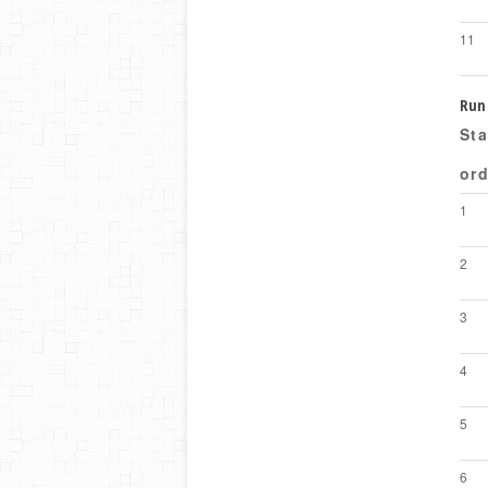
11
Run 
Sta
ord
1
2
3
4
5
6