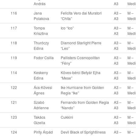
András
A3
Med
116
Jana
Felicita Vero dai Muratori
A3 –
M –
Polakova
“Chita”
A3
Med
117
Tompa
Ico “Ico”
A3 –
M –
Krisztina
A3
Med
118
Thuróczy
Diamond Starlight Pierre
A3 –
M –
Edina
“Leo”
A3
Med
119
Fodor Csilla
Pallisters Cosmopolitan
A3 –
M –
“Fény”
A3
Med
114
Keskeny
Köves-bérci Betyár Ejha
A3 –
M –
Edina
“Mese”
A3
Med
122
Ács-Kövesi
Ike Hurricane from Golden
A3 –
M –
Ágnes
Regia “Ike”
A3
Med
121
Szabó
Fernando from Golden Regia
A3 –
M –
Adrienne
“Nando”
A3
Med
123
Takács
Cukkini
A3 –
M –
Gizella
A3
Med
124
Pirity Árpád
Devil Black of Sprightliness
A3 –
M –